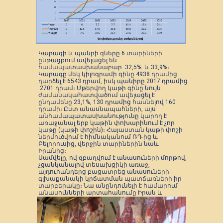
Կարագի և պանրի գները 6 տարիների
ընթացքում ավելացել են
համապատասխանաբար 32,5% և 33,9%։
Կարագը մեկ կիլոգրամի գինը 4938 դրամից
դարձել է 6543 դրամ, իսկ պանիրը 2017 դրամից
2701 դրամ։ Մթերվող կաթի գինը նույն
ժամանակահատվածում ավելացել է
ընդամենը 23,1%, 130 դրամից հասնելով 160
դրամի։ Ըստ անասնապահների, այս
անհամապատասխանությունը կարող է
առաջանալ երբ կաթին փոխարինում է չոր
կաթը (կաթի փոշին)։ Հայաստան կաթի փոշի
ներմուծվում է հիմնականում ՌԴ-ից և
Բելորուսից, վերջին տարիներին նաև
Իրանից։
Սամվելը, ով զբաղվում է անասուների մորթով,
չցանկանալով տեսախցիկի առաջ,
այդուհանդերց բացատրեց անասուների
գլխաքանակի կրճատման պատճառների իր
տարբերակը։ Նա անընդունելի է համարում
անասունների արտահանումը Իրան և
մերձավոր արևելքի երկրներ։