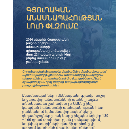
ԳՅՈւՂԱԿԱՆ
ԱՆԱՍՆԱՊԱՀՈւԹՅԱՆ
ԼՈւՌ ՓԼԶՈւՄԸ
2026 սկզբին Հայաստանի
խոշոր եղջերավոր
անասունների
գլխաքանակը կրճատվել է
մոտ 22 հազար գլխով։ Ինչը
բերեց տավարի մսի գնի
թանկացման։
Շրջանառվում են տարբեր վարկածներ, մասնավորապես`
արոտավայրերի կրճատում, անասնակերի թանկացում,
անասունների արտահանում։ Այս վարկածներում կան
ճշմարտության որոշ տարեր, սակայն երևույթը ունի
խորքային պատճառներ։
Անասնապահների մեկնաբանությամբ խոշոր
եղջերավոր անասունների պահելը այլևս
տնտեսապես շահավետ չէ։ Ամենը ինչ
կապված է անասունի պահպանության հետ
թանկանում է, մասնավորապես՝ կերը,
դեղամիջոցները, իսկ կաթը ինչպես եղել էր 130
– 160 դրամ փոփոխության չի ենթարկվում,
նույնիսկ տարիների գնաճի գործոնը չի
ազդում կաթի գնի վրա։ Խանութներում