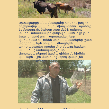
Արտաշարցի անասնապահի խոսքով խոշոր
եղջերավոր անասունին միայն գոմում պահելը
ձեռնատու չի, ծախսը շատ մեծ է, ամբողջ
տարին անասնակեր գնելով եկամուտ չի լինի։
Նրա խոսքով բոլոր արոտավայրերը
վաճառված են, ունեն սեփականատերեր, շատ
տեղերում, եթե նույնիսկ մնացել են
արոտավայրեր, դրանց մոտենալու համար
անասունը ճանապարհ չունի։
Արոտավայրերում կամ այգիներ են հիմնել,
կամ արևային մարտկոցներով փակել են
արոտավայրերը։