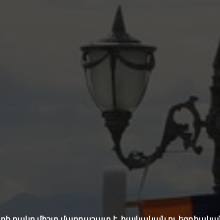
 բակը միշտ մարդաշատ է, հայկական ու եզդիական 