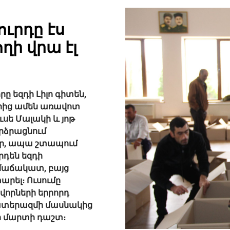
ուրդը էս
ողի վրա էլ
րը եզդի Լիլո գիտեն,
րից ամեն առավոտ
ւսե Մալակի և յոթ
րձրացնում
ար, ապա շտապում
րդեն եզդի
զմաճակատ, բայց
րել։ Ուսումը
ավորների երրորդ
ատերազմի մասնակից
նի մարտի դաշտ։