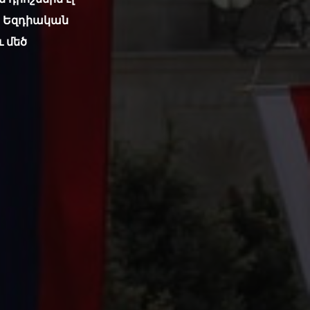
ը։ Եզդիական
ւ մեծ