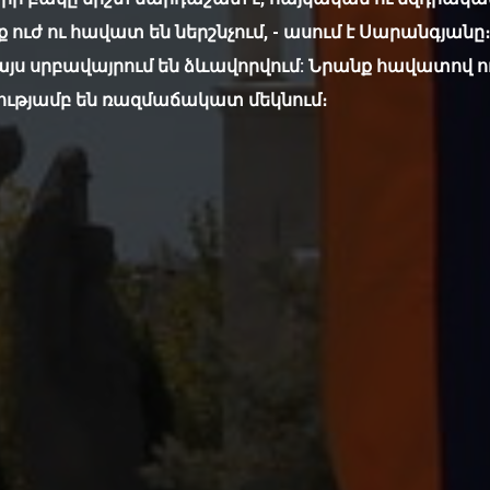
ք ուժ ու հավատ են ներշնչում, - ասում է Սարանգյան
յս սրբավայրում են ձևավորվում: Նրանք հավատով ո
թյամբ են ռազմաճակատ մեկնում։