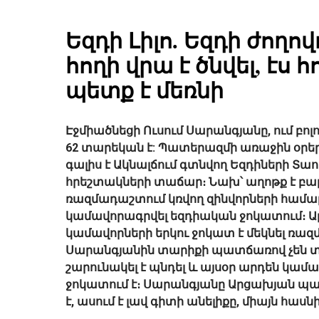
Եզդի Լիլո. Եզդի ժողով
հողի վրա է ծնվել, էս հ
պետք է մեռնի
Էջմիածնեցի Ուսում Սարանգյանը, ում բոլո
62 տարեկան է: Պատերազմի առաջին օրե
գալիս է Ակնալճում գտնվող Եզդիների Տաո
հրեշտակների տաճար։ Նախ՝ աղոթք է բա
ռազմադաշտում կռվող զինվորների համ
կամավորագրվել եզդիական ջոկատում։ Ա
կամավորների երկու ջոկատ է մեկնել ռա
Սարանգյանին տարիքի պատճառով չեն տա
շարունակել է պնդել և այսօր արդեն կամ
ջոկատում է։ Սարանգյանը Արցախյան պ
է, ասում է լավ գիտի անելիքը, միայն հաս