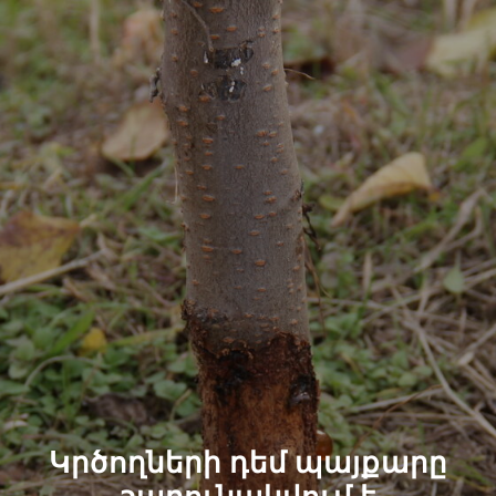
Կրծողների դեմ պայքարը